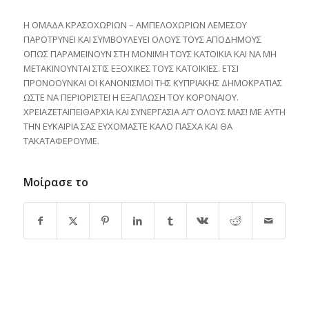
H OMAΔA KPAΣOXΩPIΩN – AMΠEΛOXΩPIΩN ΛEMEΣOY
ΠAPOTPYNEI KAI ΣYMBOYΛEYEI OΛOYΣ TOYΣ AΠOΔHMOYΣ
OΠΩΣ ΠAPAMEINOYN ΣTH MONIMH TOYΣ KATOIKIA KAI NA MH
METAKINOYNTAI ΣTIΣ EΞOXIKEΣ TOYΣ KATOIKIEΣ. ETΣI
ΠPONOOYNKAI OI KANONIΣMOI THΣ KYΠPIAKHΣ ΔHMOKPATIAΣ
ΩΣTE NA ΠEPIOPIΣTEI H EΞAΠΛΩΣH TOY KOPONAIOY.
XPEIAZETAIΠEIΘAPXIA KAI ΣYNEPΓAΣIA AΠ’ OΛOYΣ MAΣ! ME AYTH
THN EYKAIPIA ΣAΣ EYXOMAΣTE KAΛO ΠAΣXA KAI ΘA
TAKATAΦEPOYME.
Μοίρασε το