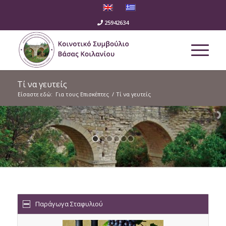
25942634
Τί να γευτείς
Είσαστε εδώ:
Για τους Επισκέπτες
/
Τί να γευτείς
Παράγωγα Σταφυλιού