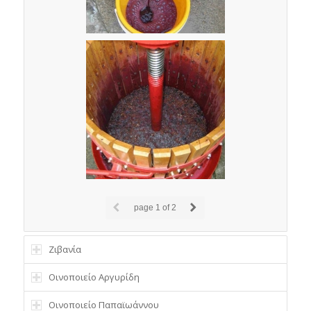
page
1
of 2
Ζιβανία
Οινοποιείο Αργυρίδη
Οινοποιείο Παπαϊωάννου