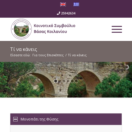
25942634
Τί να κάνεις
Είσαστε εδώ:
Για τους Επισκέπτες
/
Τί να κάνεις
Μονοπάτι της Φύσης