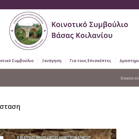
νοτικό Συμβούλιο
Ξενάγηση
Για τους Επισκέπτες
Δραστηρι
Είσαστε εδ
άσταση