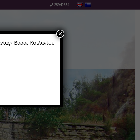
25942634
×
ανίας» Βάσας Κοιλανίου
ότητες
Επικοινωνία