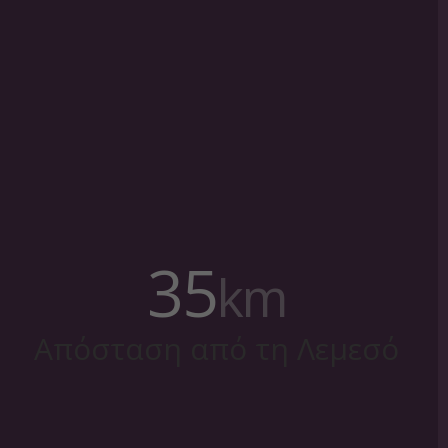
35
km
Απόσταση από τη Λεμεσό