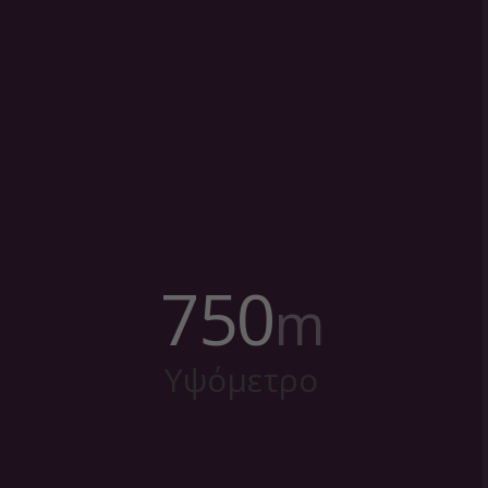
750
m
Υψόμετρο