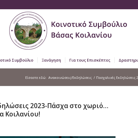
νοτικό Συμβούλιο
Ξενάγηση
Για τους Επισκέπτες
Δραστηρι
Είσαστε εδώ:
Ανακοινώσεις/Εκδηλώσεις
/
Πασχαλινές Εκδηλώσεις 2
δηλώσεις 2023-Πάσχα στο χωριό…
α Κοιλανίου!