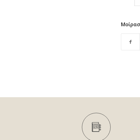
Μοίρασ