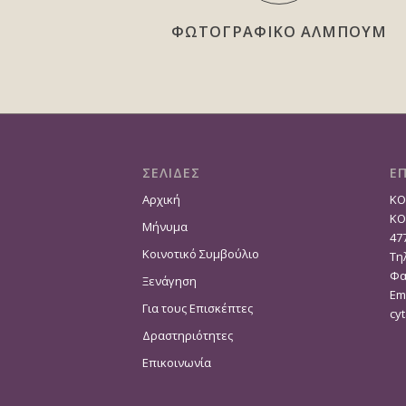
ΦΩΤΟΓΡΑΦΙΚΟ ΑΛΜΠΟΥΜ
ΣΕΛΙΔΕΣ
Ε
ΚΟ
Αρχική
ΚΟ
Μήνυμα
47
Κοινοτικό Συμβούλιο
Τηλ
Φα
Ξενάγηση
Em
Για τους Επισκέπτες
cy
Δραστηριότητες
Επικοινωνία